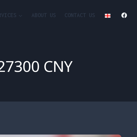
RVICES
ABOUT US
CONTACT US
– 27300 CNY