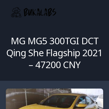
Skip
to
content
MG MG5 300TGI DCT
Qing She Flagship 2021
– 47200 CNY