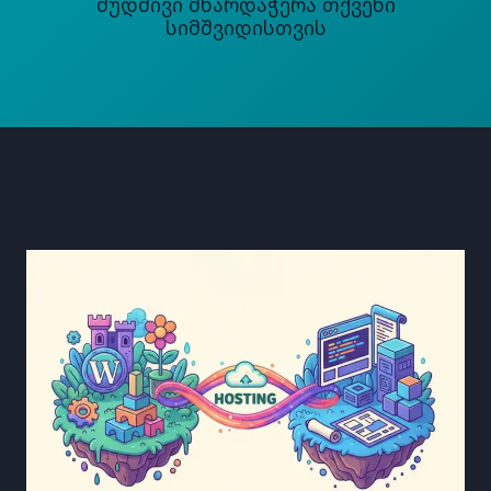
Მუდმივი Მხარდაჭერა Თქვენი
Სიმშვიდისთვის