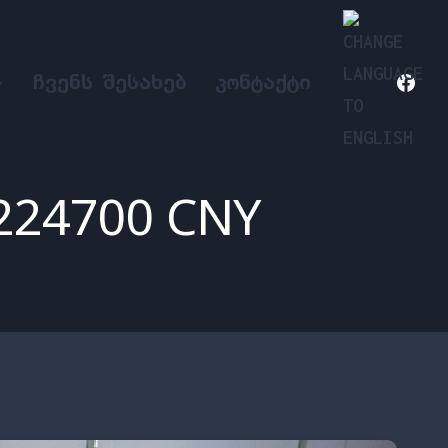
ᲩᲕᲔᲜᲡ ᲨᲔᲡᲐᲮᲔᲑ
ᲙᲝᲜᲢᲐᲥᲢᲘ
 224700 CNY