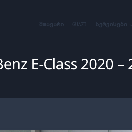
ᲛᲗᲐᲕᲐᲠᲘ
GUAZI
ᲡᲔᲠᲕᲘᲡᲔᲑᲘ
enz E-Class 2020 –