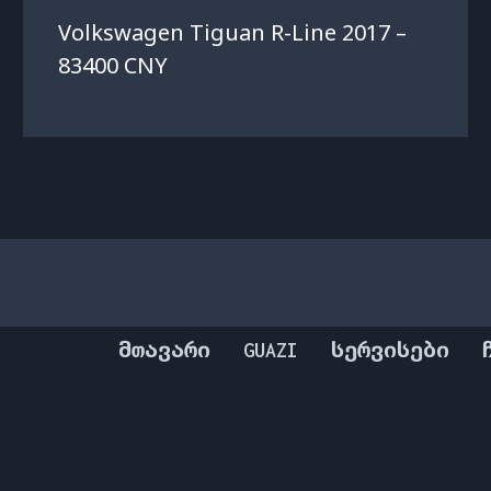
Volkswagen Tiguan R-Line 2017 –
83400 CNY
ᲛᲗᲐᲕᲐᲠᲘ
GUAZI
ᲡᲔᲠᲕᲘᲡᲔᲑᲘ