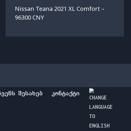
Nissan Teana 2021 XL Comfort –
96300 CNY
ᲩᲕᲔᲜᲡ ᲨᲔᲡᲐᲮᲔᲑ
ᲙᲝᲜᲢᲐᲥᲢᲘ